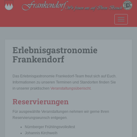
S
k
i
TOGGLE
p
t
o
m
Erlebnisgastronomie
a
Frankendorf
i
n
c
Das Erlebnisgastronomie Frankedorf-Team freut sich auf Euch.
o
Informationen zu unseren Terminen und Standorten finden Sie
n
in unserer praktischen
Veranstaltungsüberischt
.
t
Reservierungen
e
n
Für ausgewählte Veranstaltungen nehmen wir gerne Ihren
t
Reservierungswunsch entgegen.
Nürnberger Frühlingsvolksfest
Johannis Kirchweih