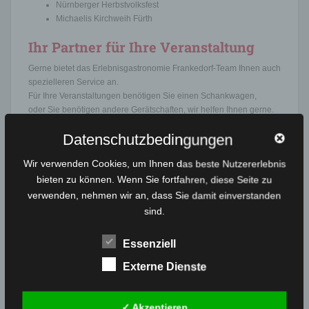
Nürnberger Herbstvolksfest
Michaelis Kirchweih Fürth
Ihr Partner für Ihre Veranstaltung
Gerne bietet das Erlebnisgastronomie Frankedorf-Team Ihnen auch
spezielleren Service an.
Für Ihre Veranstaltungen benötigen Sie einen Schankwagen,
oder Sie benötigen andere Gerätschaften, wir helfen Ihnen gerne.
Sprechen Sie uns an, wir sind Ihr Partner für Veranstaltungen.
Datenschutzbedingungen
Tel. 0160 574 3303
Wir verwenden Cookies, um Ihnen das beste Nutzererlebnis
bieten zu können. Wenn Sie fortfahren, diese Seite zu
verwenden, nehmen wir an, dass Sie damit einverstanden
UNSERE PROGRAMM AM NÜRNBERGER
VOLKSFEST
sind.
Essenziell
Externe Dienste
✓ Akzeptieren